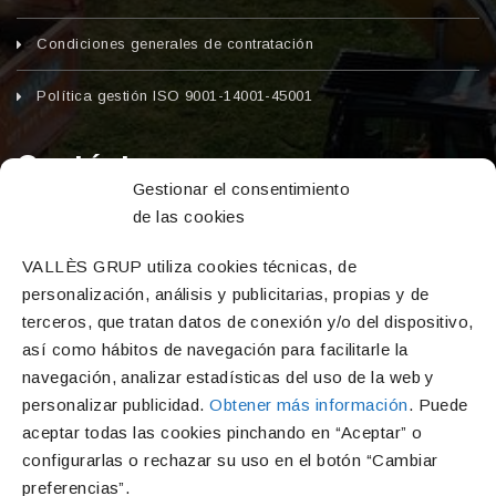
Condiciones generales de contratación
Política gestión ISO 9001-14001-45001
Contáctanos
Gestionar el consentimiento
de las cookies
Dirección
C/ Major, 2 – Calafell pueblo (Calafell, Tarragona,
VALLÈS GRUP utiliza cookies técnicas, de
43820)
personalización, análisis y publicitarias, propias y de
Teléfono
terceros, que tratan datos de conexión y/o del dispositivo,
así como hábitos de navegación para facilitarle la
977 69 16 54
navegación, analizar estadísticas del uso de la web y
Correo electrónico
personalizar publicidad.
Obtener más información
. Puede
info@vallesgrup.com
aceptar todas las cookies pinchando en “Aceptar” o
configurarlas o rechazar su uso en el botón “Cambiar
preferencias”.