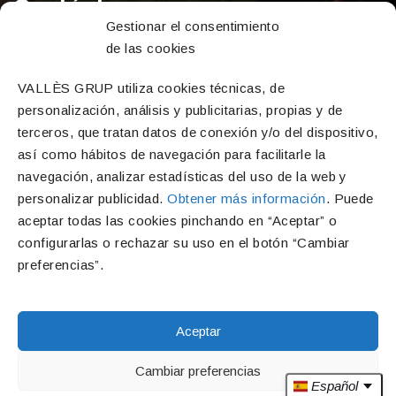
Contáctanos
Gestionar el consentimiento
de las cookies
Dirección
C/ Major, 2 – Calafell pueblo (Calafell, Tarragona,
VALLÈS GRUP utiliza cookies técnicas, de
43820)
personalización, análisis y publicitarias, propias y de
Teléfono
terceros, que tratan datos de conexión y/o del dispositivo,
así como hábitos de navegación para facilitarle la
977 69 16 54
navegación, analizar estadísticas del uso de la web y
Correo electrónico
personalizar publicidad.
Obtener más información
. Puede
info@vallesgrup.com
aceptar todas las cookies pinchando en “Aceptar” o
configurarlas o rechazar su uso en el botón “Cambiar
preferencias”.
Financiado por el Programa KIT Digital. Plan de Recuperación,
Transformación y Resiliencia de España «Next Generation EU»
Aceptar
Cambiar preferencias
Copyright © 2022 Vallès Grup. Todos los derechos reservados. |
Diseño
Español
web en Tarragona