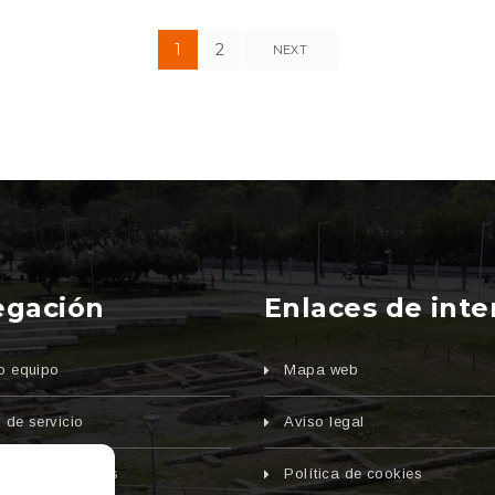
1
2
NEXT
egación
Enlaces de inte
o equipo
Mapa web
 de servicio
Aviso legal
aria y vehículos
Política de cookies