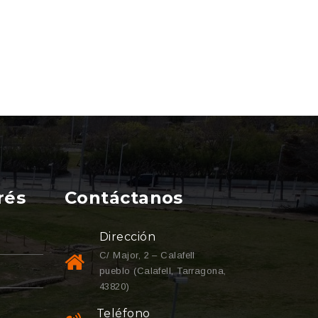
rés
Contáctanos
Dirección
C/ Major, 2 – Calafell
pueblo (Calafell, Tarragona,
43820)
Teléfono