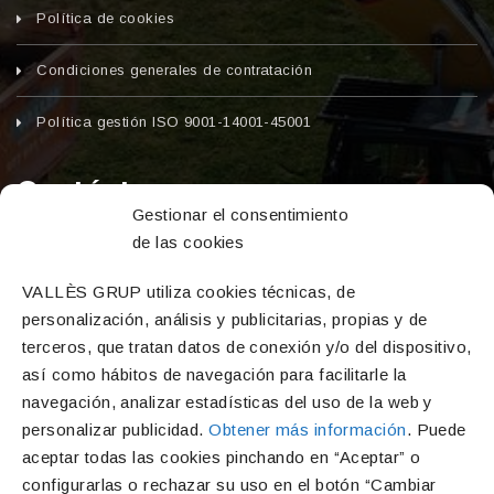
Política de cookies
Condiciones generales de contratación
Política gestión ISO 9001-14001-45001
Contáctanos
Gestionar el consentimiento
de las cookies
Dirección
C/ Major, 2 – Calafell pueblo (Calafell, Tarragona,
VALLÈS GRUP utiliza cookies técnicas, de
43820)
personalización, análisis y publicitarias, propias y de
Teléfono
terceros, que tratan datos de conexión y/o del dispositivo,
así como hábitos de navegación para facilitarle la
977 69 16 54
navegación, analizar estadísticas del uso de la web y
Correo electrónico
personalizar publicidad.
Obtener más información
. Puede
info@vallesgrup.com
aceptar todas las cookies pinchando en “Aceptar” o
configurarlas o rechazar su uso en el botón “Cambiar